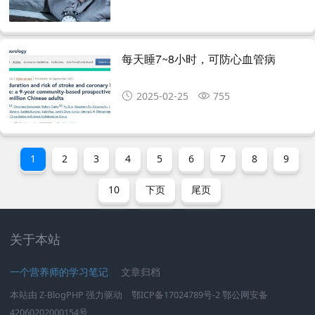
每天睡7~8小时，可防心血管病
2025-02-25
755
1
2
3
4
5
6
7
8
9
10
下页
尾页
关于本站
一个营养师的学习笔记
文章归档
本站由
Z-BlogPHP
强力驱动
鄂ICP备17024789号-2
鄂公网安备
42060202000154号