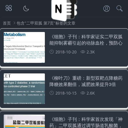
首页
包含"二甲双胍 第7页"标签的文章
《细胞》子刊：科学家证实二甲双胍
能抑制雾霾引起的动脉血栓，预防心
血管疾病的发生
2018-10-20
2.3K
《柳叶刀》重磅：新型双靶点降糖药
降糖效果翻倍，减肥效果提升3倍
2018-10-15
2.6K
《细胞》子刊：科学家首次发现「神
药」二甲双胍通过调节肠道乳酸菌，