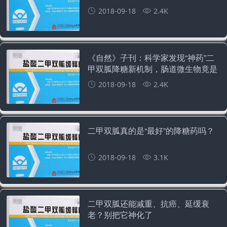
控制人体血糖水平
2018-09-18
2.4K
《自然》子刊：科学家发现“神药”二
甲双胍降糖新机制，肠道微生物竟是
重要一环
2018-09-18
2.4K
二甲双胍真的是“最好”的降糖药吗？
2018-09-18
3.1K
二甲双胍还能减重、抗癌、延缓衰
老？别把它神化了