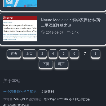
Nature Medicine：科学家揭秘“神药”
二甲双胍降糖之谜！
2018-09-07
2.4K
首页
上页
3
4
5
6
7
8
下页
尾页
关于本站
一个营养师的学习笔记
文章归档
本站由
Z-BlogPHP
强力驱动
鄂ICP备17024789号-2
鄂公网安备
42060202000154号