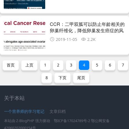
CCR：二甲双胍可以防止年龄相关的
卵巢纤维化，降低卵巢发生癌症的风
险？
2019-11-05
2.2K
首页
上页
1
2
3
4
5
6
7
8
下页
尾页
关于本站
一个营养师的学习笔记
文章归档
本站由
Z-BlogPHP
强力驱动
鄂ICP备17024789号-2
鄂公网安备
42060202000154号