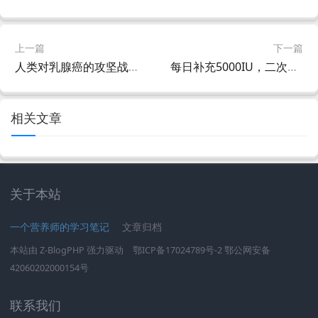
上一篇
下一篇
人类对乳腺癌的攻坚战远未结束
每日补充5000IU，二次心梗风险降低一半
相关文章
关于本站
一个营养师的学习笔记
文章归档
本站由
Z-BlogPHP
强力驱动
鄂ICP备17024789号-2
鄂公网安备
42060202000154号
联系我们