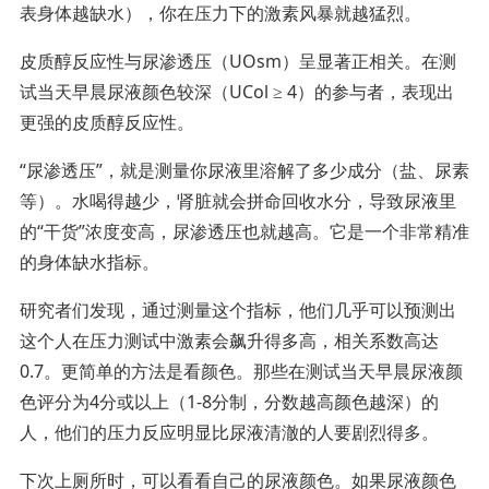
表身体越缺水），你在压力下的激素风暴就越猛烈。
皮质醇反应性与尿渗透压（UOsm）呈显著正相关。在测
试当天早晨尿液颜色较深（UCol ≥ 4）的参与者，表现出
更强的皮质醇反应性。
“尿渗透压”，就是测量你尿液里溶解了多少成分（盐、尿素
等）。水喝得越少，肾脏就会拼命回收水分，导致尿液里
的“干货”浓度变高，尿渗透压也就越高。它是一个非常精准
的身体缺水指标。
研究者们发现，通过测量这个指标，他们几乎可以预测出
这个人在压力测试中激素会飙升得多高，相关系数高达
0.7。更简单的方法是看颜色。那些在测试当天早晨尿液颜
色评分为4分或以上（1-8分制，分数越高颜色越深）的
人，他们的压力反应明显比尿液清澈的人要剧烈得多。
下次上厕所时，可以看看自己的尿液颜色。如果尿液颜色