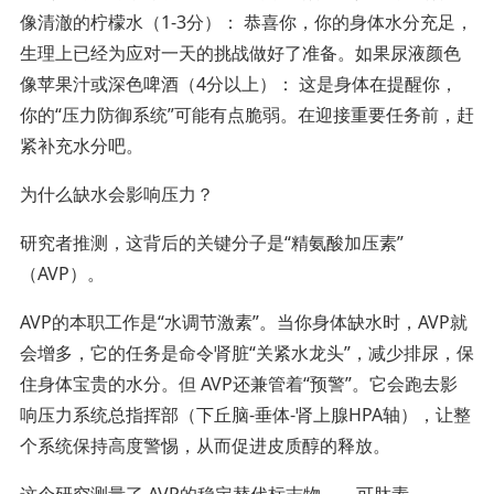
像清澈的柠檬水（1-3分）： 恭喜你，你的身体水分充足，
生理上已经为应对一天的挑战做好了准备。如果尿液颜色
像苹果汁或深色啤酒（4分以上）： 这是身体在提醒你，
你的“压力防御系统”可能有点脆弱。在迎接重要任务前，赶
紧补充水分吧。
为什么缺水会影响压力？
研究者推测，这背后的关键分子是“精氨酸加压素”
（AVP）。
AVP的本职工作是“水调节激素”。当你身体缺水时，AVP就
会增多，它的任务是命令肾脏“关紧水龙头”，减少排尿，保
住身体宝贵的水分。但 AVP还兼管着“预警”。它会跑去影
响压力系统总指挥部（下丘脑-垂体-肾上腺HPA轴），让整
个系统保持高度警惕，从而促进皮质醇的释放。
这个研究测量了 AVP的稳定替代标志物——可肽素